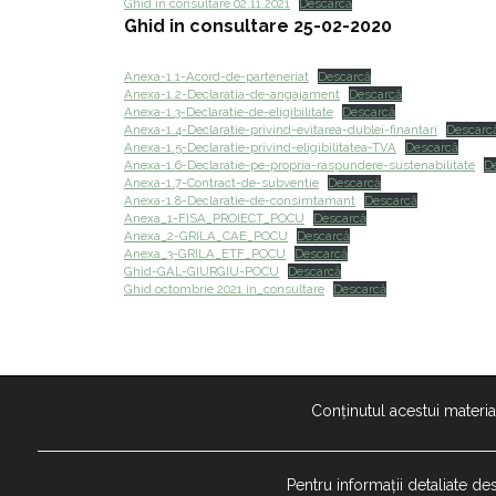
Ghid în consultare 02.11.2021
Descarcă
Ghid in consultare 25-02-2020
Anexa-1.1-Acord-de-parteneriat
Descarcă
Anexa-1.2-Declaratia-de-angajament
Descarcă
Anexa-1.3-Declaratie-de-eligibilitate
Descarcă
Anexa-1.4-Declaratie-privind-evitarea-dublei-finantari
Descarc
Anexa-1.5-Declaratie-privind-eligibilitatea-TVA
Descarcă
Anexa-1.6-Declaratie-pe-propria-raspundere-sustenabilitate
D
Anexa-1.7-Contract-de-subventie
Descarcă
Anexa-1.8-Declaratie-de-consimtamant
Descarcă
Anexa_1-FISA_PROIECT_POCU
Descarcă
Anexa_2-GRILA_CAE_POCU
Descarcă
Anexa_3-GRILA_ETF_POCU
Descarcă
Ghid-GAL-GIURGIU-POCU
Descarcă
Ghid octombrie 2021 in_consultare
Descarcă
Conținutul acestui materia
Pentru informații detaliate d