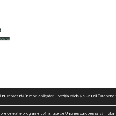
ă
escarcă
l nu reprezintă în mod obligatoriu poziția oficială a Uniunii Europen
espre celelalte programe cofinanțate de Uniunea Europeană, vă invităm