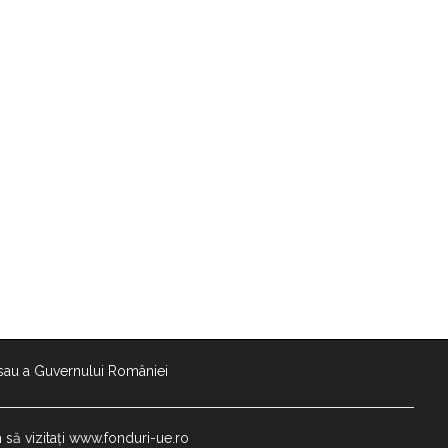
e sau a Guvernului României
 să vizitați www.fonduri-ue.ro